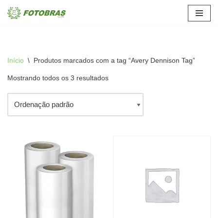
Pular
para
o
Início
\
Produtos marcados com a tag “Avery Dennison Tag”
conteúdo
Mostrando todos os 3 resultados